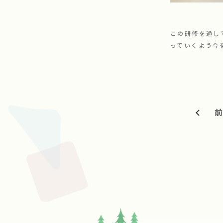
この研修を通し
っていくよう今
前